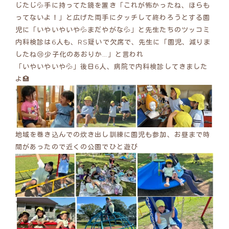
じたじ💦手に持ってた鏡を置き「これが怖かったね、ほらも
ってないよ！」と広げた両手にタッチして終わろうとする園
児に「いやいやいや💦まだやがな💦」と先生たちのツッコミ
内科検診は6人も、RS疑いで欠席で、先生に「園児、減りま
したね😢少子化のあおりか…」と言われ
「いやいやいや💦」後日6人、病院で内科検診してきました
よ🏥
地域を巻き込んでの炊き出し訓練に園児も参加、お昼まで時
間があったので近くの公園でひと遊び