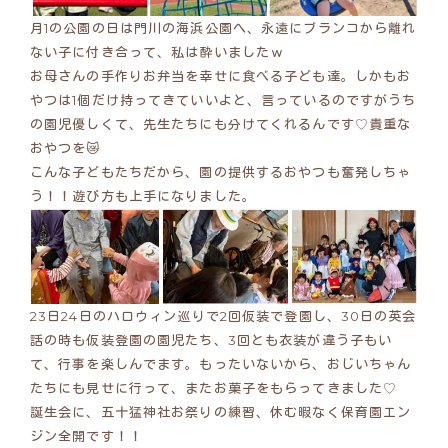
月1の公園の日は門川の海浜公園へ、永遠にブランコから離れ
ない子に付き合って、私は酔いましたｗ
お母さんの手作りお弁当を幸せに食べる子ども達。しかもお
やつは1個だけ持ってきていいよと、言っているのですがうち
の園児優しくて、先生たちにも分けてくれるんです♡貴重な
おやつを😿
こんな子どもたちだから、園の提供するおやつも奮発しちゃ
う！！遊び方も上手になりました。
23日24日のハロウィン巡りで2回仮装で登園し、30日の英会
話の時も仮装登園の園児たち、3回とも衣装が違う子もい
て、行事を楽しんでます。もったいないから、おじいちゃん
たちにも見せに行って、またお菓子をもらってきました♡
誕生会に、五十猛神社お祭りの練習、休む暇なく保育園エン
ジン全開です！！