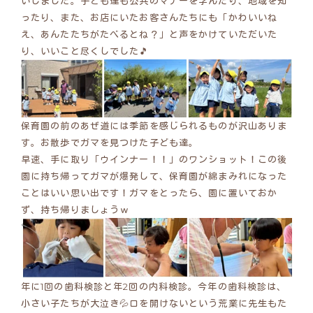
いしました。子ども達も公共のマナーを学んだり、地域を知
ったり、また、お店にいたお客さんたちにも「かわいいね
え、あんたたちがたべるとね？」と声をかけていただいた
り、いいこと尽くしでした🎵
保育園の前のあぜ道には季節を感じられるものが沢山ありま
す。お散歩でガマを見つけた子ども達。
早速、手に取り「ウインナー！！」のワンショット！この後
園に持ち帰ってガマが爆発して、保育園が綿まみれになった
ことはいい思い出です！ガマをとったら、園に置いておか
ず、持ち帰りましょうｗ
年に1回の歯科検診と年2回の内科検診。今年の歯科検診は、
小さい子たちが大泣き💦口を開けないという荒業に先生もた