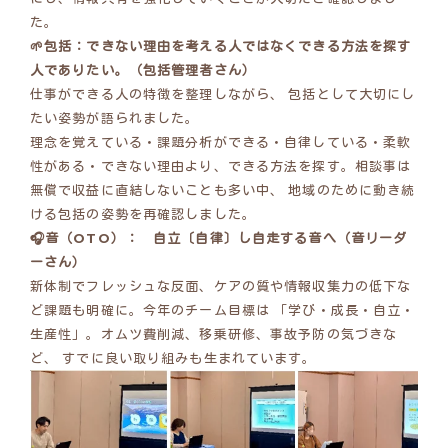
た。
🌱包括：できない理由を考える人ではなくできる方法を探す
人でありたい。（包括管理者さん）
仕事ができる人の特徴を整理しながら、 包括として大切にし
たい姿勢が語られました。
理念を覚えている・課題分析ができる・自律している・柔軟
性がある・できない理由より、できる方法を探す。相談事は
無償で収益に直結しないことも多い中、 地域のために動き続
ける包括の姿勢を再確認しました。
🎧音（OTO）： 自立〔自律〕し自走する音へ（音リーダ
ーさん）
新体制でフレッシュな反面、ケアの質や情報収集力の低下な
ど課題も明確に。今年のチーム目標は 「学び・成長・自立・
生産性」。オムツ費削減、移乗研修、事故予防の気づきな
ど、 すでに良い取り組みも生まれています。