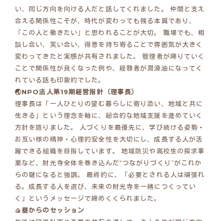
い、同じ方向を向ける人だと話してくれました。 仲間と支え
合える関係性こそが、時代が変わっても残る本質であり、
「この人と働きたい」と思われることが大切。 職場でも、相
談し合い、笑い合い、得意を持ち寄ることで雰囲気が大きく
変わってきたと実感が共有されました。 管理者が降りていく
ことで関係性が良くなった例や、経験者が潤滑油になってく
れている話も印象的でした。
🌏NPO法人第19期
経営指針（理事長）
理事長は「一人ひとりの望む暮らしに寄り添い、地域と共に
生きる」という理念を軸に、総合的な地域支援を進めていく
方針を語りました。 人づくりを最優先に、学び続ける姿勢・
お互い様の精神・心理的安全性を大切にし、成長する人が活
躍できる組織を目指しています。 地域防災や高校生の探求事
業など、財光寺全体を巻き込んだ“つながりづくり”がこれか
らの鍵になると強調。 最終的に、「必要とされる人は頑張れ
る。成長する人を選び、未来の財光寺を一緒につくってい
く」というメッセージで締めくくられました。
🍙昼からのセッション