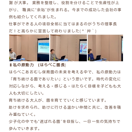
謝 が大事。 業務を整理し、役割を分けることで生産性が上
がり、 職員に“余裕”が生まれる。今までの成功した会社の事
例も紹介してくれました。
仕事ができる人の項目全部に当てはまるのがうちの理事長
だ！と高らかに宣言して終わりました( *´艸｀)
🐛
私の原動力 (はらぺこ園長
)
はらぺこあおむし保育園の未来を考える中で、私の原動力は
「育ち続ける園でありたい」という思いです。時代の変化に
対応しながら、考える・感じる・はたらく目標を子どもも大
人も大切にしたい。
育ち続ける大人が、園を育てていくと感じています。
助けを求められ、助けに行ける温かい仲間と共に、改善を積
み重ねていく。
少子化の中でも“選ばれる園”を目指し、一日一生の気持ちで
歩んでいきます。