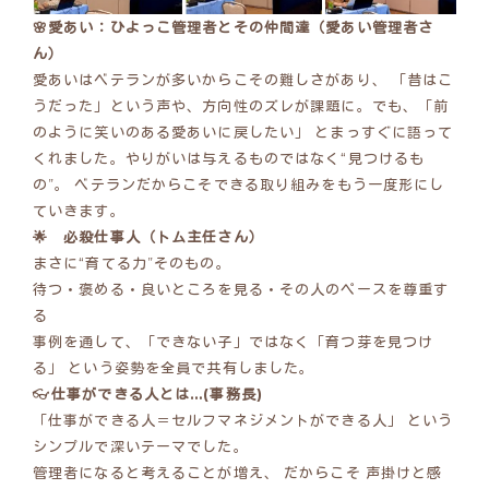
🌸愛あい：ひよっこ管理者とその仲間達（愛あい管理者さ
ん）
愛あいはベテランが多いからこその難しさがあり、 「昔はこ
うだった」という声や、方向性のズレが課題に。でも、「前
のように笑いのある愛あいに戻したい」 とまっすぐに語って
くれました。やりがいは与えるものではなく“見つけるも
の”。 ベテランだからこそできる取り組みをもう一度形にし
ていきます。
🌟 必殺仕事人（トム主任さん）
まさに“育てる力”そのもの。
待つ・褒める・良いところを見る・その人のペースを尊重す
る
事例を通して、「できない子」ではなく「育つ芽を見つけ
る」 という姿勢を全員で共有しました。
👓
仕事ができる人とは…(事務長)
「仕事ができる人＝セルフマネジメントができる人」 という
シンプルで深いテーマでした。
管理者になると考えることが増え、 だからこそ 声掛けと感