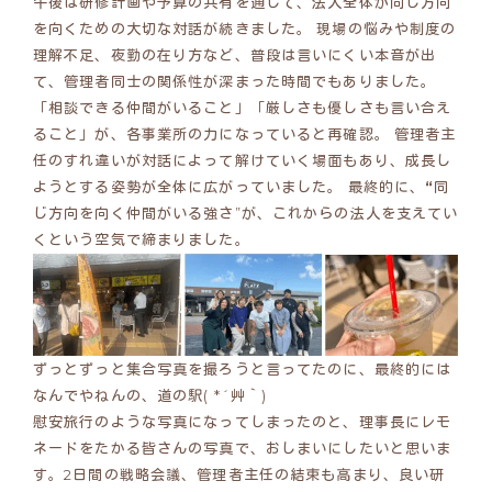
午後は研修計画や予算の共有を通して、法人全体が同じ方向
を向くための大切な対話が続きました。 現場の悩みや制度の
理解不足、夜勤の在り方など、普段は言いにくい本音が出
て、管理者同士の関係性が深まった時間でもありました。
「相談できる仲間がいること」「厳しさも優しさも言い合え
ること」が、各事業所の力になっていると再確認。 管理者主
任のすれ違いが対話によって解けていく場面もあり、成長し
ようとする姿勢が全体に広がっていました。 最終的に、
“
同
じ方向を向く仲間がいる強さ”が、これからの法人を支えてい
くという空気で締まりました。
ずっとずっと集合写真を撮ろうと言ってたのに、最終的には
なんでやねんの、道の駅( *´艸｀)
慰安旅行のような写真になってしまったのと、理事長にレモ
ネードをたかる皆さんの写真で、おしまいにしたいと思いま
す。2日間の戦略会議、管理者主任の結束も高まり、良い研