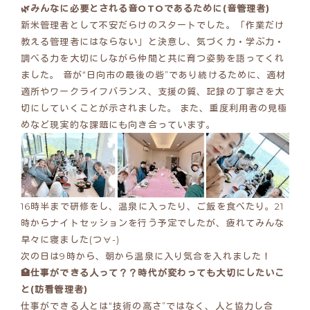
🌿みんなに必要とされる音OTOであるために(音管理者)
新米管理者として不安だらけのスタートでした。「作業だけ
教える管理者にはならない」と決意し、気づく力・学ぶ力・
調べる力を大切にしながら仲間と共に育つ姿勢を語ってくれ
ました。 音が“日向市の最後の砦”であり続けるために、適材
適所やワークライフバランス、支援の質、記録の丁寧さを大
切にしていくことが示されました。 また、重度利用者の見極
めなど現実的な課題にも向き合っています。
16時半まで研修をし、温泉に入ったり、ご飯を食べたり。21
時からナイトセッションを行う予定でしたが、疲れてみんな
早々に寝ました(つ∀-)
次の日は9時から、朝から温泉に入り気合を入れました！
🏥仕事ができる人って？？時代が変わっても大切にしたいこ
と(訪看管理者)
仕事ができる人とは“技術の高さ”ではなく、人と協力し合