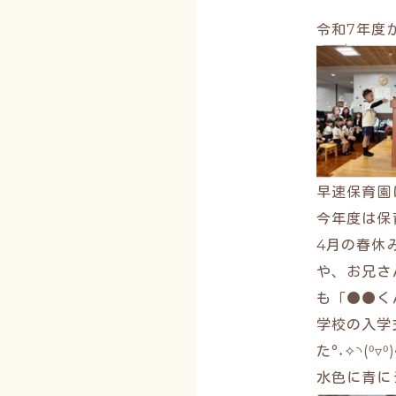
令和7年度
早速保育園
今年度は保
4月の春休
や、お兄さ
も「●●く
学校の入学
た°˖✧◝(⁰▿⁰)
水色に青に