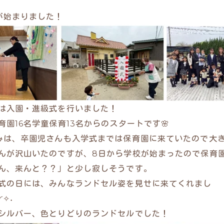
が始まりました！
は入園・進級式を行いました！
育園16名学童保育13名からのスタートです🌸
みは、卒園児さんも入学式までは保育園に来ていたので大
んが沢山いたのですが、8日から学校が始まったので保育
ん、来んと？？」と少し寂しそうです。
式の日には、みんなランドセル姿を見せに来てくれまし
◜✧˖
シルバー、色とりどりのランドセルでした！